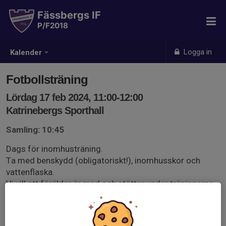
Fässbergs IF
P/F2018
Logga in
Kalender
Fotbollsträning
Lördag 17 feb 2024, 11:00-12:00
Katrinebergs Sporthall
Samling: 10:45
Dags för inomhusträning.
Ta med benskydd (obligatoriskt!), inomhusskor och
vattenflaska.
Vi vill att förälder är med och stöttar under träningarna.
Glöm inte att svara på kallelsen så vi kan planera
träningen utifrån hur många barn vi blir!