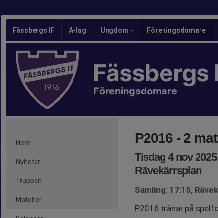
Fässbergs IF
A-lag
Ungdom
Föreningsdomare
Fässbergs 
Föreningsdomare
P2016 - 2 ma
Hem
Tisdag 4 nov 2025,
Nyheter
Rävekärrsplan
Truppen
Samling: 17:15, Rävek
Matcher
P2016 tränar på spelfo