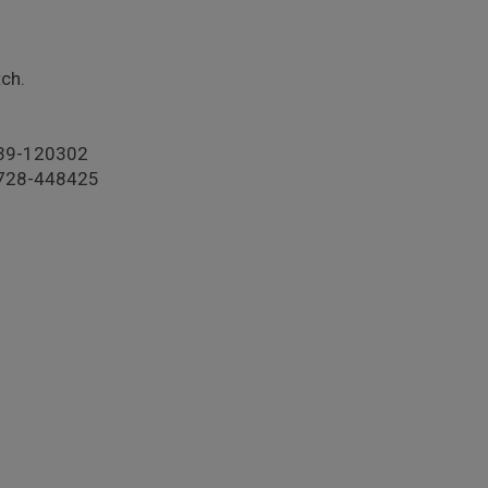
ch.
0739-120302
 0728-448425