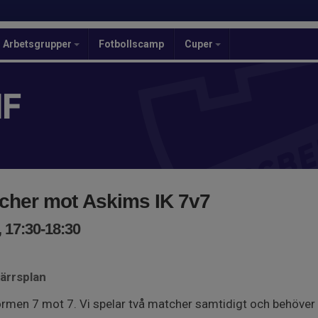
Arbetsgrupper
Fotbollscamp
Cuper
IF
tcher mot Askims IK 7v7
 17:30-18:30
ärrsplan
rmen 7 mot 7. Vi spelar två matcher samtidigt och behöver