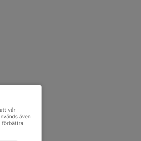
att vår
 används även
t förbättra