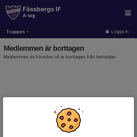
Fässbergs IF
A-lag
Logga in
Truppen
Medlemmen är borttagen
Medlemmen du försöker nå är borttagen från hemsidan.