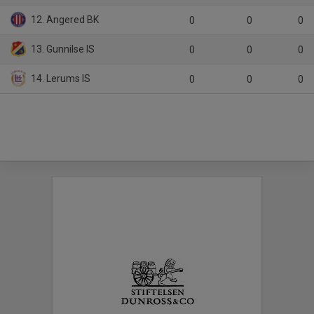
12. Angered BK
0
0
0
13. Gunnilse IS
0
0
0
14. Lerums IS
0
0
0