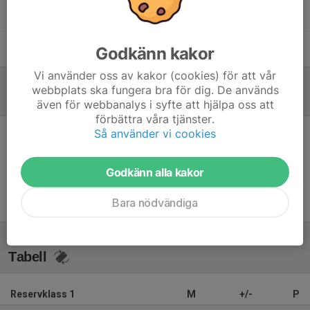
Hadi Namro
Huvudtränare
Marcus Carlström
Assisterande tränare
Godkänn kakor
Vi använder oss av kakor (cookies) för att vår
webbplats ska fungera bra för dig. De används
Referat
även för webbanalys i syfte att hjälpa oss att
förbättra våra tjänster.
Så använder vi cookies
Inget referat skrivet
Godkänn alla kakor
Bara nödvändiga
Tabell
Reservklass 1
M
+/-
P