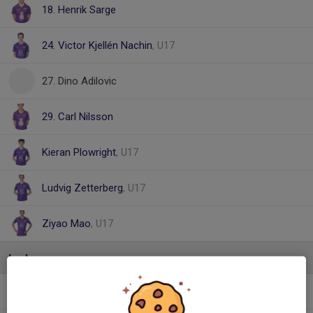
18. Henrik Sarge
24. Victor Kjellén Nachin
, U17
27. Dino Adilovic
29. Carl Nilsson
Kieran Plowright
, U17
Ludvig Zetterberg
, U17
Ziyao Mao
, U17
Ledare
Arben Ajdarevic
Assisterande tränare