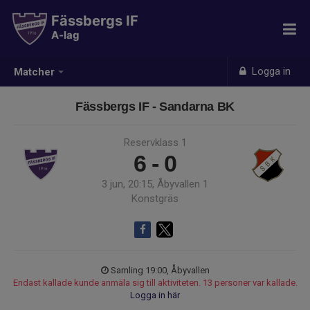
Fässbergs IF
A-lag
Logga in
Matcher
Fässbergs IF - Sandarna BK
Reservklass 1
6 - 0
3 jun, 20:15, Åbyvallen 1
Konstgräs
Samling 19:00, Åbyvallen
Endast kallade kunde anmäla sig till aktiviteten. 13 personer var kallade.
Logga in här