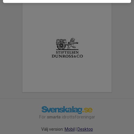
För
smarta
idrottsföreningar
Välj version:
Mobil
|
Desktop