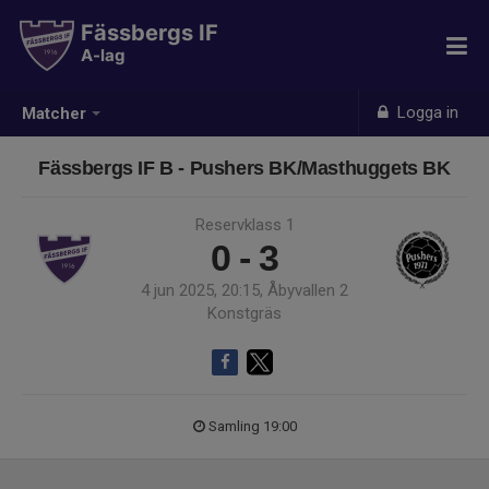
Fässbergs IF
A-lag
Logga in
Matcher
Fässbergs IF B - Pushers BK/Masthuggets BK
Reservklass 1
0 - 3
4 jun 2025, 20:15, Åbyvallen 2
Konstgräs
Samling 19:00