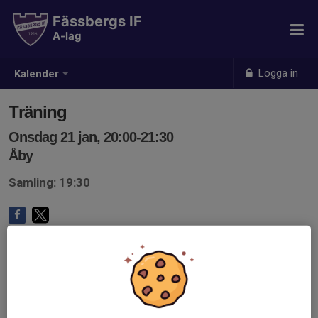
Fässbergs IF
A-lag
Logga in
Kalender
Träning
Onsdag 21 jan, 20:00-21:30
Åby
Samling: 19:30