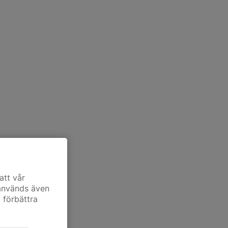
att vår
 används även
t förbättra