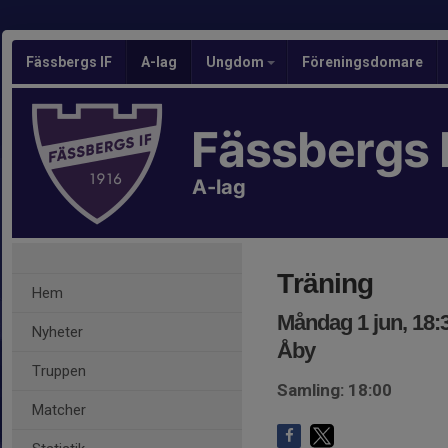
Fässbergs IF
A-lag
Ungdom
Föreningsdomare
Fässbergs 
A-lag
Träning
Hem
Måndag 1 jun, 18:
Nyheter
Åby
Truppen
Samling: 18:00
Matcher