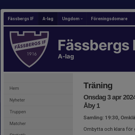
Fässbergs IF
A-lag
Ungdom
Föreningsdomare
Fässbergs 
A-lag
Träning
Hem
Onsdag 3 apr 2024
Nyheter
Åby 1
Truppen
Samling: 19:30, Omkl
Matcher
Ombytta och klara för