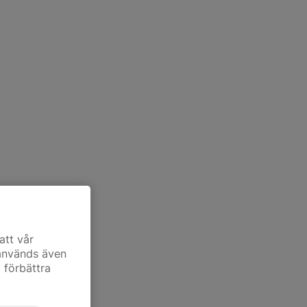
att vår
 används även
t förbättra