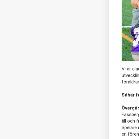
Vi är gla
utveckli
föräldra
Såhär f
Övergån
Fässberg
till och 
Spelare 
en fören