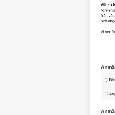
Vill du
föreninge
från vår
och an
Vi ser f
Anmäla
Fäs
Jag 
Anmäl