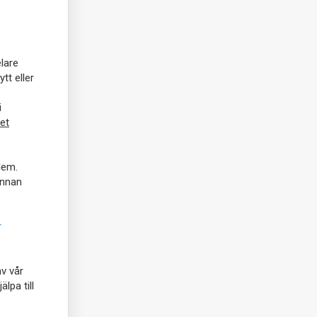
lare
tt eller
i
ret
dlem.
 innan
r
av vår
lpa till