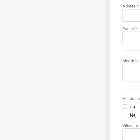
Adress *
Postnr *
Meddela
Har du sp
Ja
Nej
Vilken fö