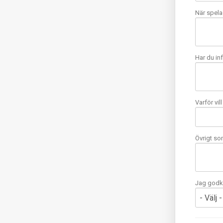
När spela
Har du inf
Varför vil
Övrigt som
Jag godkä