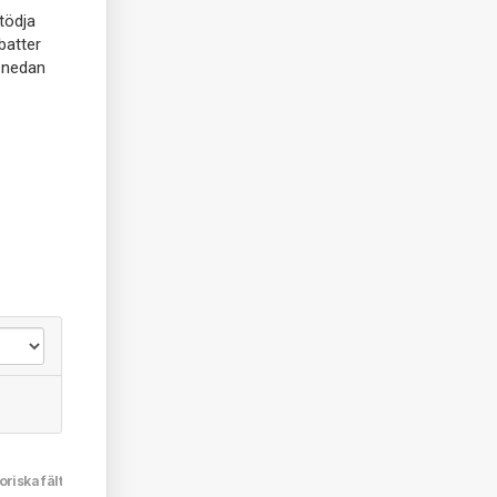
tödja
abatter
t nedan
oriska fält