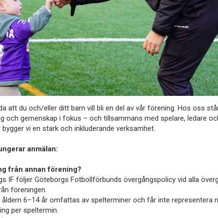
da att du och/eller ditt barn vill bli en del av vår förening. Hos oss står
ng och gemenskap i fokus – och tillsammans med spelare, ledare oc
r bygger vi en stark och inkluderande verksamhet.
ungerar anmälan:
g från annan förening?
s IF följer Göteborgs Fotbollförbunds övergångspolicy vid alla över
från föreningen.
i åldern 6–14 år omfattas av spelterminer och får inte representera 
ing per speltermin.