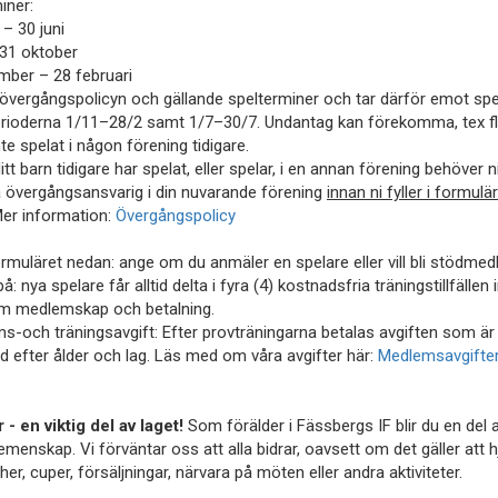
iner:
 – 30 juni
– 31 oktober
mber – 28 februari
r övergångspolicyn och gällande spelterminer och tar därför emot spe
rioderna 1/11–28/2 samt 1/7–30/7. Undantag kan förekomma, tex fly
te spelat i någon förening tidigare.
tt barn tidigare har spelat, eller spelar, i en annan förening behöver n
 övergångsansvarig i din nuvarande förening
innan ni fyller i formulä
Mer information:
Övergångspolicy
 formuläret nedan: ange om du anmäler en spelare eller vill bli stödme
å: nya spelare får alltid delta i fyra (4) kostnadsfria träningstillfällen
om medlemskap och betalning.
s-och träningsavgift: Efter provträningarna betalas avgiften som är
 efter ålder och lag. Läs med om våra avgifter här:
Medlemsavgifte
 - en viktig del av laget!
Som förälder i Fässbergs IF blir du en del 
emenskap. Vi förväntar oss att alla bidrar, oavsett om det gäller att hjä
er, cuper, försäljningar, närvara på möten eller andra aktiviteter.