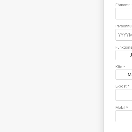
Förnamn 
Personnu
Funktions
Kön *
M
E-post
*
Mobil
*