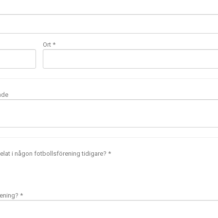
Ort *
nde
elat i någon fotbollsförening tidigare? *
rening? *