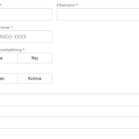
*
Efternamn *
mmer *
nedsättning *
Ja
Nej
an
Kvinna