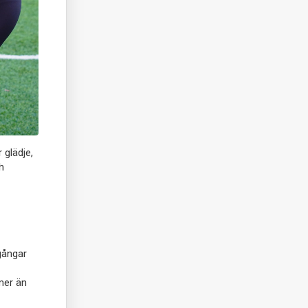
 glädje,
h
gångar
mer än