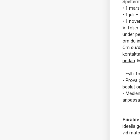
Spelterm
• 1 mars
• 1 juli 
• 1 nove
Vi följe
under pe
om du in
Om du/di
kontakta
nedan
. 
- Fyll i
- Prova p
beslut 
- Medlem
anpassad
Förälder
ideella g
vid match