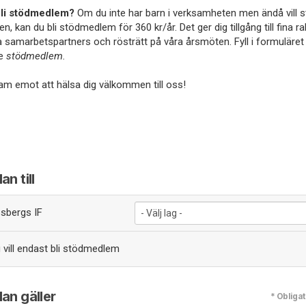
 bli stödmedlem?
Om du inte har barn i verksamheten men ändå vill s
n, kan du bli stödmedlem för 360 kr/år. Det ger dig tillgång till fina r
a samarbetspartners och rösträtt på våra årsmöten. Fyll i formuläre
ge
stödmedlem.
ram emot att hälsa dig välkommen till oss!
n till
sbergs IF
vill endast bli stödmedlem
an gäller
* Obligat