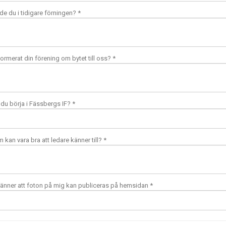
de du i tidigare förningen? *
ormerat din förening om bytet till oss? *
l du börja i Fässbergs IF? *
 kan vara bra att ledare känner till? *
nner att foton på mig kan publiceras på hemsidan *