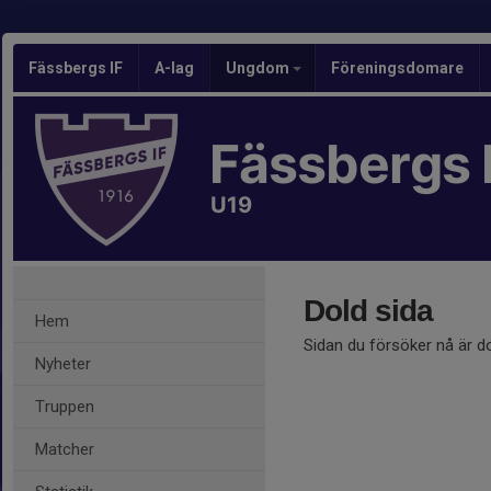
Fässbergs IF
A-lag
Ungdom
Föreningsdomare
Fässbergs 
U19
Dold sida
Hem
Sidan du försöker nå är d
Nyheter
Truppen
Matcher