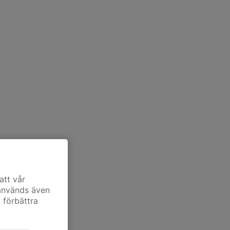
att vår
 används även
t förbättra