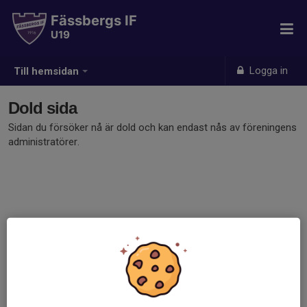
Fässbergs IF
U19
Logga in
Till hemsidan
Dold sida
Sidan du försöker nå är dold och kan endast nås av föreningens
administratörer.