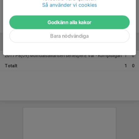
Ålder
17 år
Så använder vi cookies
Godkänn alla kakor
Bara nödvändiga
ALLA SERIER
2017
2017 P8(09) Mölndalsalliansen seriespel E Vår - Kompisligan
1
0
Totalt
1
0