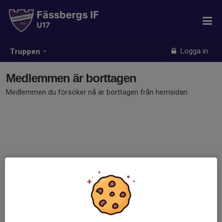
Fässbergs IF
U17
Logga in
Truppen
Medlemmen är borttagen
Medlemmen du försöker nå är borttagen från hemsidan.