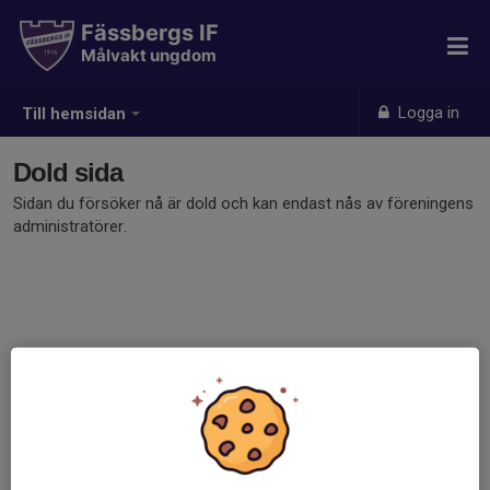
Fässbergs IF
Målvakt ungdom
Logga in
Till hemsidan
Dold sida
Sidan du försöker nå är dold och kan endast nås av föreningens
administratörer.