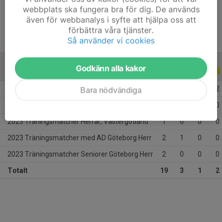
Ålder
24 år
webbplats ska fungera bra för dig. De används
även för webbanalys i syfte att hjälpa oss att
förbättra våra tjänster.
Så använder vi cookies
Godkänn alla kakor
ALLA SERIER
2023
2023 Division 5B Herr
10
2
1
2
Bara nödvändiga
2023 Reservklass 1
4
0
0
0
2023 Träningsmatcher Herrar, Västergötland
1
0
0
0
2023 Träningsmatcher med AD Göteborg Herr
2
1
0
0
2023 Träningsmatcher Seniorer Göteborg Herr
2
0
0
0
Totalt
19
3
1
2